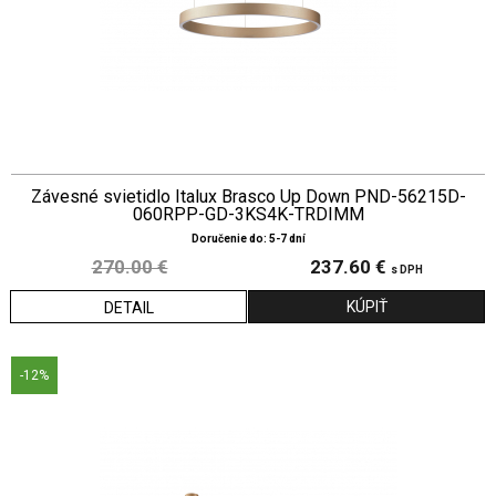
Závesné svietidlo Italux Brasco Up Down PND-56215D-
060RPP-GD-3KS4K-TRDIMM
Doručenie do: 5-7 dní
270.00 €
237.60 €
s DPH
DETAIL
-12%