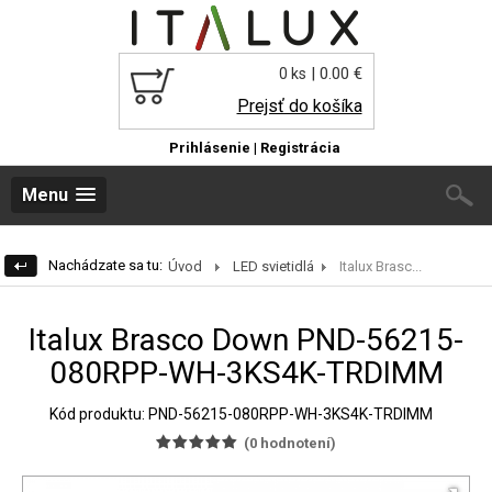
| 0.00 €
0 ks
Prejsť do košíka
Prihlásenie
|
Registrácia
Menu
Nachádzate sa tu:
Úvod
LED svietidlá
Italux Brasc...
Italux Brasco Down PND-56215-
080RPP-WH-3KS4K-TRDIMM
Kód produktu: PND-56215-080RPP-WH-3KS4K-TRDIMM
(
0
hodnotení)