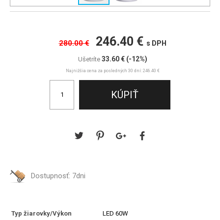
246.40 €
280.00 €
s DPH
33.60 €
(-12%)
Ušetríte
Najnižšia cena za posledných 30 dní: 246.40 €
Dostupnosť:
7dni
Typ žiarovky/Výkon
LED 60W