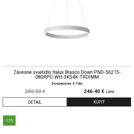
Závesné svietidlo Italux Brasco Down PND-56215-
080RPC-WH-3KS4K-TRDIMM
Doručenie do: 5-7 dní
280.00 €
246.40 €
s DPH
DETAIL
-12%