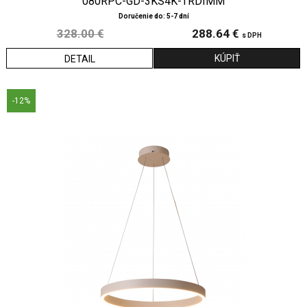
080RPC-GD-3KS4K-TRDIMM
Doručenie do: 5-7 dní
328.00 €
288.64 €
s DPH
DETAIL
-12%