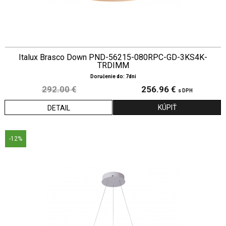
Italux Brasco Down PND-56215-080RPC-GD-3KS4K-
TRDIMM
Doručenie do: 7dni
292.00 €
256.96 €
s DPH
DETAIL
-12%