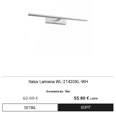
Italux Lamiena WL-21420XL-WH
Doručenie do: 7dni
62.00 €
55.80 €
s DPH
DETAIL