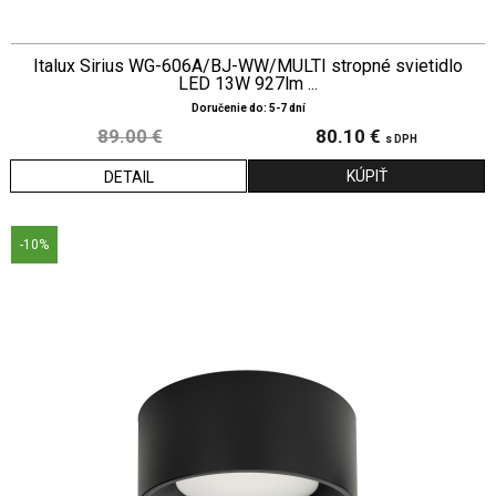
Italux Sirius WG-606A/BJ-WW/MULTI stropné svietidlo
LED 13W 927lm ...
Doručenie do: 5-7 dní
89.00 €
80.10 €
s DPH
DETAIL
-10%