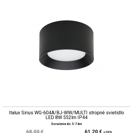
Italux Sirius WG-604A/BJ-WW/MULTI stropné svietidlo
LED 8W 552lm IP44
Doručenie do: 5-7 dní
68.00 €
61.20 €
s DPH