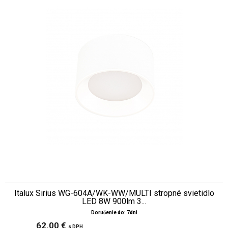
Italux Sirius WG-604A/WK-WW/MULTI stropné svietidlo
LED 8W 900lm 3...
Doručenie do: 7dni
62.00 €
s DPH