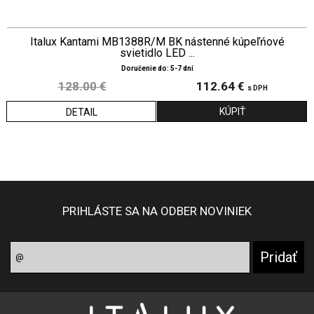
Italux Kantami MB1388R/M BK nástenné kúpeľńové
svietidlo LED ...
Doručenie do: 5-7 dní
128.00 €
112.64 €
s DPH
DETAIL
PRIHLÁSTE SA NA ODBER NOVINIEK