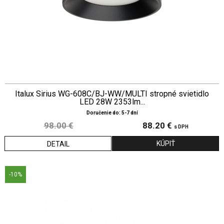
Italux Sirius WG-608C/BJ-WW/MULTI stropné svietidlo
LED 28W 2353lm...
Doručenie do: 5-7 dní
98.00 €
88.20 €
s DPH
DETAIL
-10%