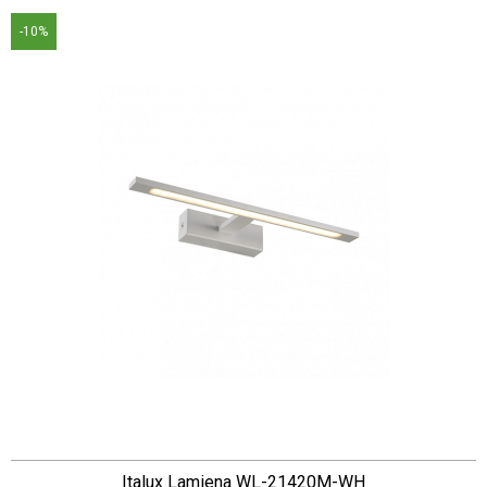
-10%
Italux Lamiena WL-21420M-WH