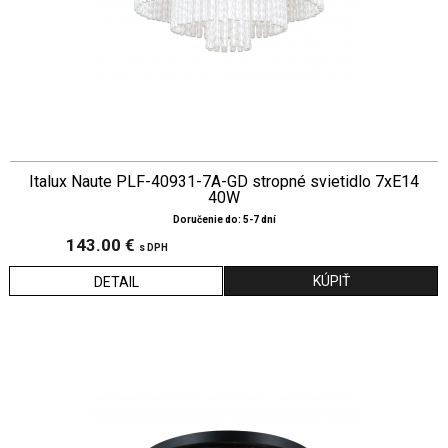
Italux Naute PLF-40931-7A-GD stropné svietidlo 7xE14
40W
Doručenie do: 5-7 dní
143.00 €
s DPH
DETAIL