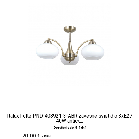
Italux Folte PND-408921-3-ABR závesné svietidlo 3xE27
40W antick...
Doručenie do: 5-7 dní
70.00 €
s DPH