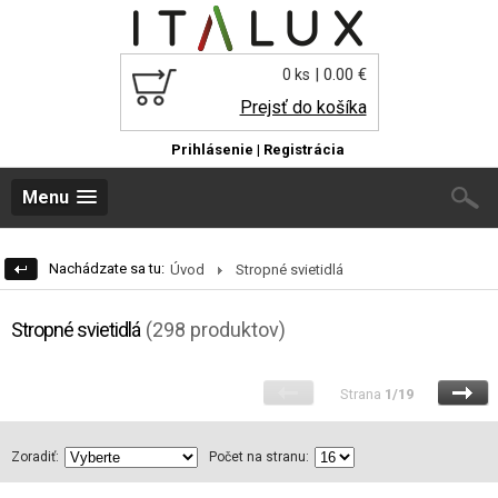
| 0.00 €
0 ks
Prejsť do košíka
Prihlásenie
|
Registrácia
Menu
Nachádzate sa tu:
Úvod
Stropné svietidlá
Stropné svietidlá
(298 produktov)
Strana
1/19
Zoradiť:
Počet na stranu: