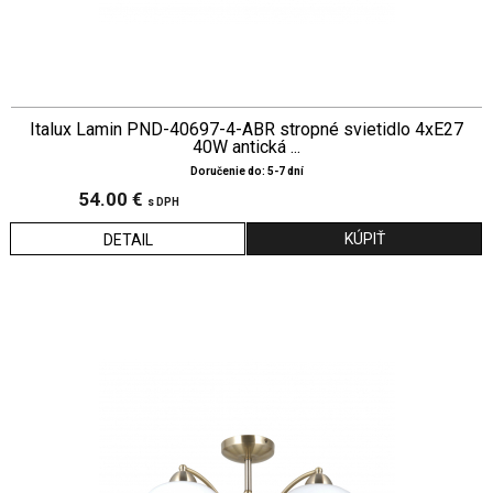
Italux Lamin PND-40697-4-ABR stropné svietidlo 4xE27
40W antická ...
Doručenie do: 5-7 dní
54.00 €
s DPH
DETAIL