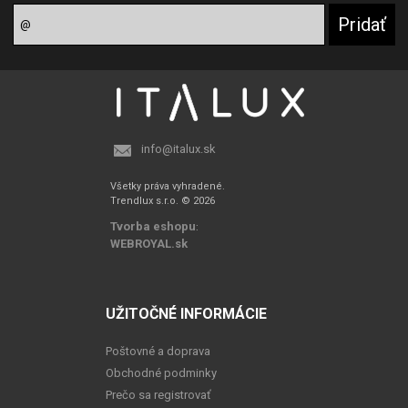
info@italux.sk
Všetky práva vyhradené.
Trendlux s.r.o. © 2026
Tvorba eshopu
:
WEBROYAL.sk
UŽITOČNÉ INFORMÁCIE
Poštovné a doprava
Obchodné podminky
Prečo sa registrovať