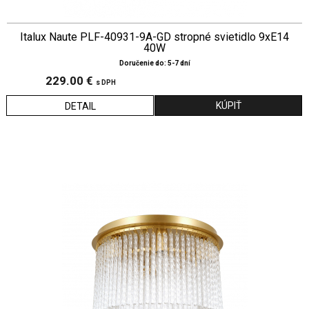
Italux Naute PLF-40931-9A-GD stropné svietidlo 9xE14
40W
Doručenie do: 5-7 dní
229.00 €
s DPH
DETAIL