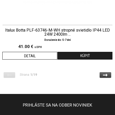
Italux Botta PLF-63746-M-WH stropné svietidlo IP44 LED
24W 2400lm ...
Doručenie do: 5-7 dní
41.00 €
s DPH
DETAIL
Strana
1/19
PRIHLÁSTE SA NA ODBER NOVINIEK