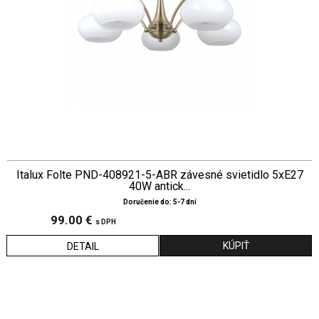
Italux Folte PND-408921-5-ABR závesné svietidlo 5xE27
40W antick...
Doručenie do: 5-7 dní
99.00 €
s DPH
DETAIL