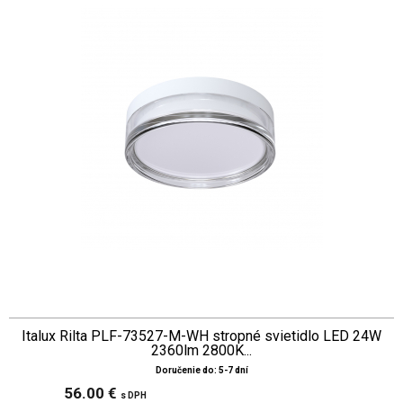
Italux Rilta PLF-73527-M-WH stropné svietidlo LED 24W
2360lm 2800K...
Doručenie do: 5-7 dní
56.00 €
s DPH