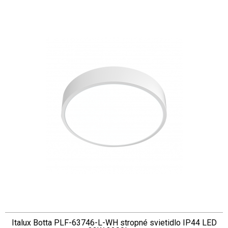
Italux Botta PLF-63746-L-WH stropné svietidlo IP44 LED