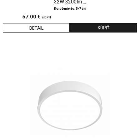
32W 3200lm ...
Doručenie do: 5-7 dní
57.00 €
s DPH
DETAIL