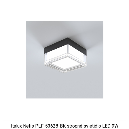
Italux Nefis PLF-53628-BK stropné svietidlo LED 9W