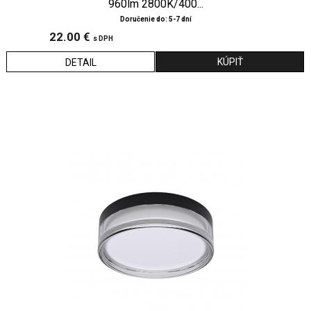
960lm 2800K/400...
Doručenie do: 5-7 dní
22.00 €
s DPH
DETAIL