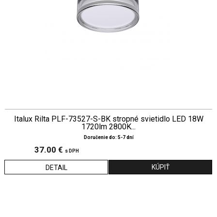
Italux Rilta PLF-73527-S-BK stropné svietidlo LED 18W
1720lm 2800K...
Doručenie do: 5-7 dní
37.00 €
s DPH
DETAIL