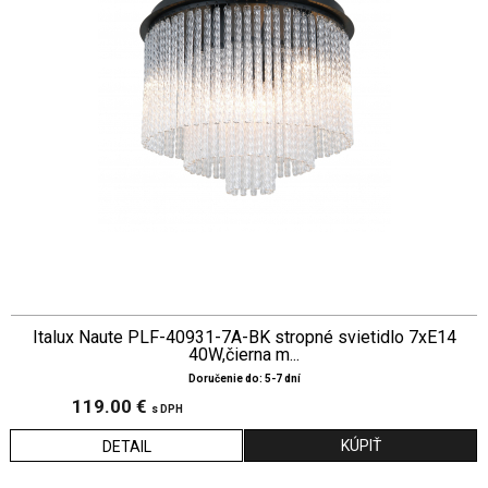
Italux Naute PLF-40931-7A-BK stropné svietidlo 7xE14
40W,čierna m...
Doručenie do: 5-7 dní
119.00 €
s DPH
DETAIL