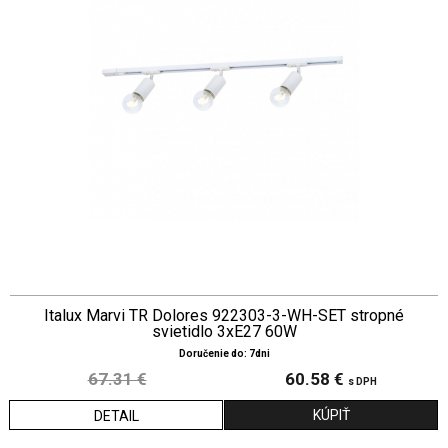
Italux Marvi TR Dolores 922303-3-WH-SET stropné
svietidlo 3xE27 60W
Doručenie do: 7dni
67.31 €
60.58 €
s DPH
DETAIL