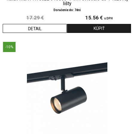
lišty
Doručenie do: 7dni
17.29 €
15.56 €
s DPH
DETAIL
-10%