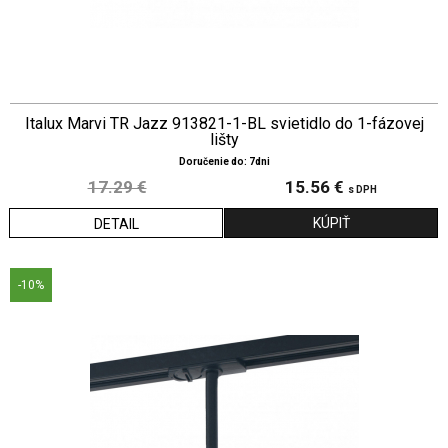
Italux Marvi TR Jazz 913821-1-BL svietidlo do 1-fázovej
lišty
Doručenie do: 7dni
17.29 €
15.56 €
s DPH
DETAIL
-10%