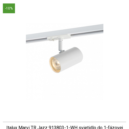
-10%
Italux Marvi TR Jazz 913803-1-WH svietidlo do 1-fázovej