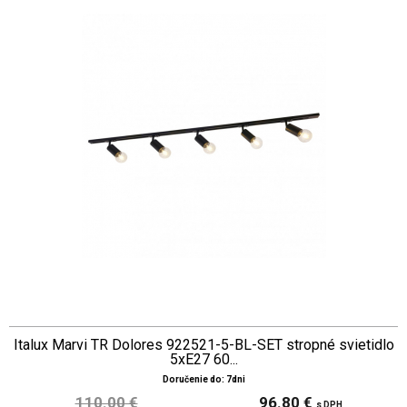
Italux Marvi TR Dolores 922521-5-BL-SET stropné svietidlo
5xE27 60...
Doručenie do: 7dni
110.00 €
96.80 €
s DPH