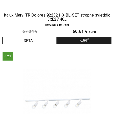
Italux Marvi TR Dolores 922321-3-BL-SET stropné svietidlo
3xE27 40...
Doručenie do: 7 dní
67.34 €
60.61 €
s DPH
DETAIL
-12%