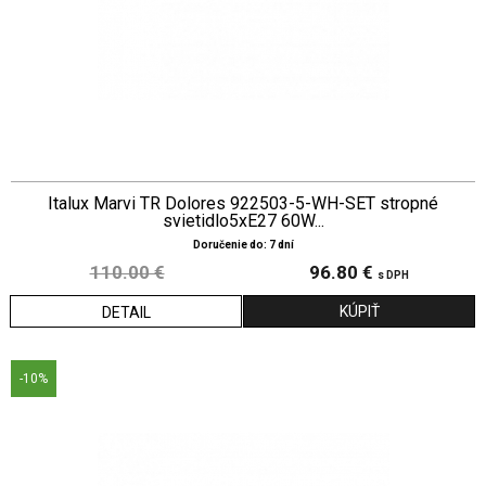
Italux Marvi TR Dolores 922503-5-WH-SET stropné
svietidlo5xE27 60W...
Doručenie do: 7 dní
110.00 €
96.80 €
s DPH
DETAIL
-10%