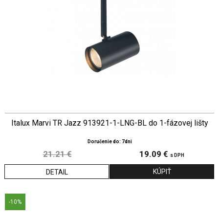
Italux Marvi TR Jazz 913921-1-LNG-BL do 1-fázovej lišty
Doručenie do: 7dni
21.21 €
19.09 €
s DPH
DETAIL
-10%