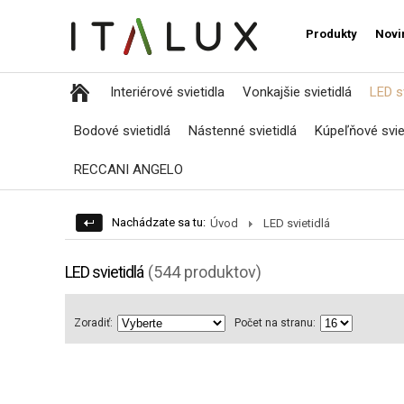
Produkty
Novi
Interiérové svietidla
Vonkajšie svietidlá
LED sv
Bodové svietidlá
Nástenné svietidlá
Kúpeľňové svie
RECCANI ANGELO
Nachádzate sa tu:
Úvod
LED svietidlá
LED svietidlá
(544 produktov)
Zoradiť:
Počet na stranu: