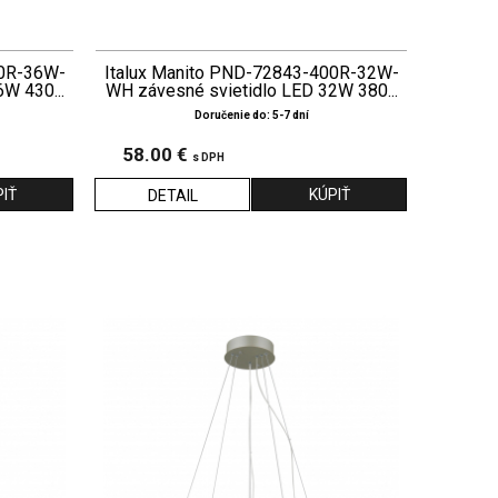
80R-36W-
Italux Manito PND-72843-400R-32W-
W 430...
WH závesné svietidlo LED 32W 380...
Doručenie do: 5-7 dní
58.00 €
s DPH
DETAIL