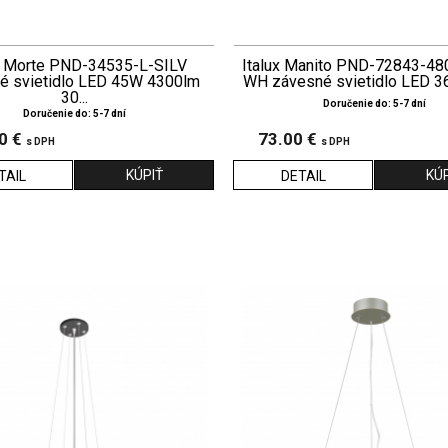
x Morte PND-34535-L-SILV
Italux Manito PND-72843-4
é svietidlo LED 45W 4300lm
WH závesné svietidlo LED 36
30...
Doručenie do: 5-7 dní
Doručenie do: 5-7 dní
0 €
73.00 €
s DPH
s DPH
TAIL
DETAIL