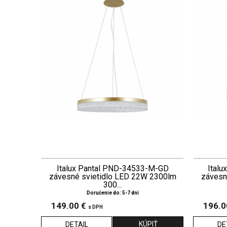
Italux Pantal PND-34533-M-GD
Ital
závesné svietidlo LED 22W 2300lm
závesn
300...
Doručenie do: 5-7 dní
149.00 €
196.0
s DPH
DETAIL
DE