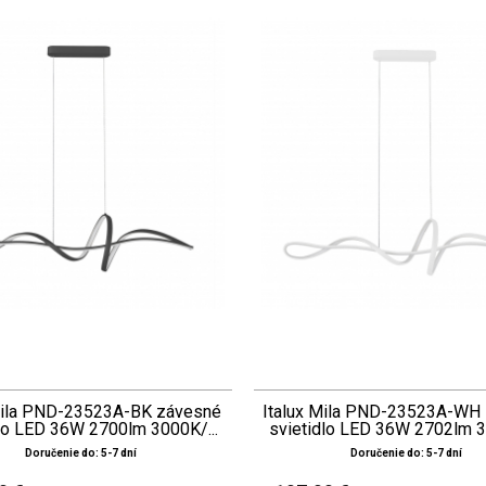
Mila PND-23523A-BK závesné
Italux Mila PND-23523A-WH
lo LED 36W 2700lm 3000K/...
svietidlo LED 36W 2702lm 3
Doručenie do: 5-7 dní
Doručenie do: 5-7 dní