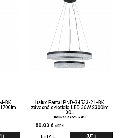
-M-BK
Italux Pantal PND-34533-2L-BK
 1700lm
závesné svietidlo LED 36W 2300lm
30...
Doručenie do: 5-7 dní
180.00 €
s DPH
DETAIL