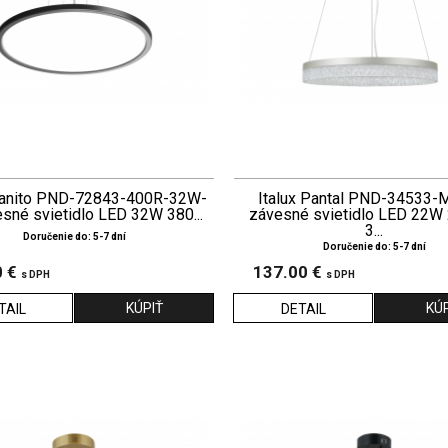
Manito PND-72843-400R-32W-
Italux Pantal PND-34533-
sné svietidlo LED 32W 380...
závesné svietidlo LED 22W
3...
Doručenie do: 5-7 dní
Doručenie do: 5-7 dní
0 €
137.00 €
s DPH
s DPH
TAIL
DETAIL