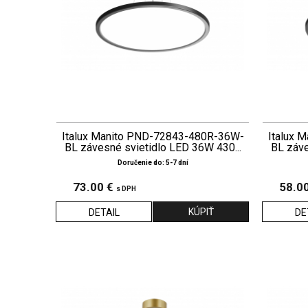
Italux Manito PND-72843-480R-36W-
Italux 
BL závesné svietidlo LED 36W 430...
BL záve
Doručenie do: 5-7 dní
73.00 €
58.0
s DPH
DETAIL
DE