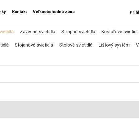
nky
Kontakt
Veľkoobchodná zóna
Prih
ietidlá
Závesné svietidlá
Stropné svietidlá
Krištáľové svietidl
tidlá
Stojanové svietidlá
Stolové svietidlá
Lištový systém
V