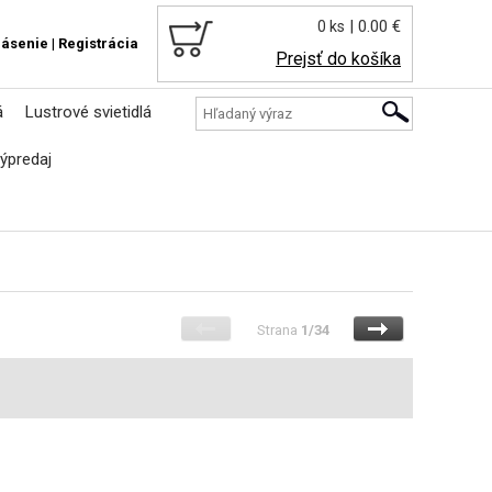
| 0.00 €
0 ks
lásenie
|
Registrácia
Prejsť do košíka
á
Lustrové svietidlá
ýpredaj
Strana
1/34