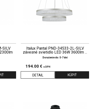
M-SILV
Italux Pantal PND-34533-2L-SILV
 2300lm
závesné svietidlo LED 36W 3600lm ...
Doručenie do: 5-7 dní
194.00 €
s DPH
DETAIL