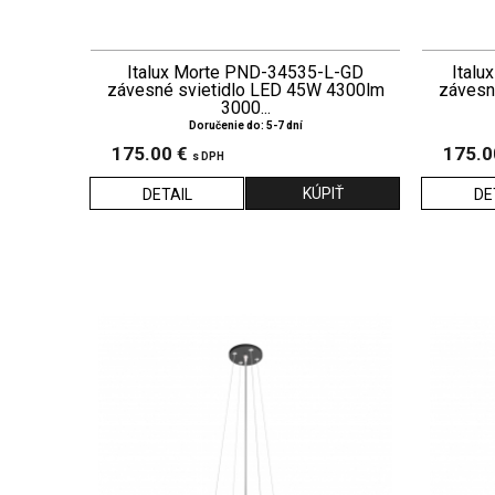
Italux Morte PND-34535-L-GD
Italu
závesné svietidlo LED 45W 4300lm
závesn
3000...
Doručenie do: 5-7 dní
175.00 €
175.0
s DPH
DETAIL
DE