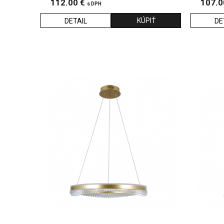
112.00 €
107.0
s DPH
DETAIL
DE