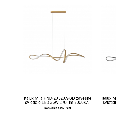
Italux Mila PND-23523A-GD závesné
Italux 
svietidlo LED 36W 2701lm 3000K/...
svietid
Doručenie do: 5-7 dní