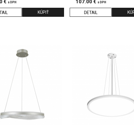
0 €
107.00 €
s DPH
s DPH
TAIL
DETAIL