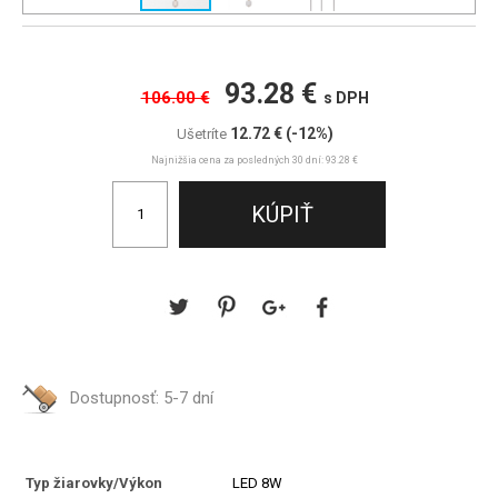
93.28 €
106.00 €
s DPH
12.72 €
(-12%)
Ušetríte
Najnižšia cena za posledných 30 dní: 93.28 €
Dostupnosť:
5-7 dní
Typ žiarovky/Výkon
LED 8W