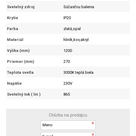
Svetelný zdroj
Súčasťou balenia
Krytie
IP20
Farba
zlatá,opal
Materiál
hliník,kov,akryl
Výška (mm)
1200
Priemer (mm)
270
Teplota svetla
3000K teplá biela
Napätie
230V
Svetelný tok ( lm )
865
Otázka na predajcu