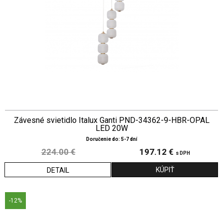
Závesné svietidlo Italux Ganti PND-34362-9-HBR-OPAL
LED 20W
Doručenie do: 5-7 dní
224.00 €
197.12 €
s DPH
DETAIL
-12%