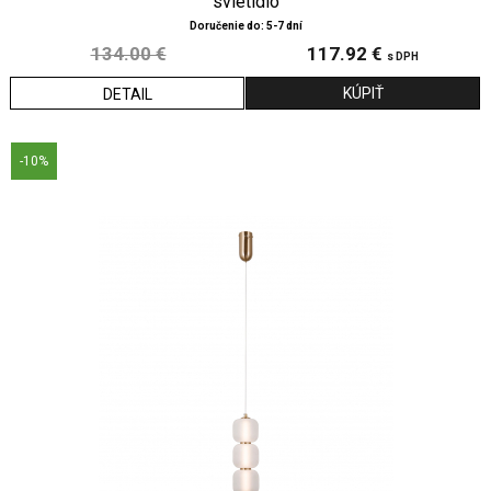
svietidlo
Doručenie do: 5-7 dní
134.00 €
117.92 €
s DPH
DETAIL
-10%