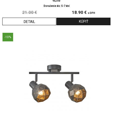
40W
Doručenie do: 5-7 dní
21.00 €
18.90 €
s DPH
DETAIL
-10%