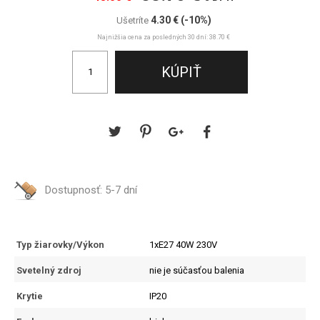
4.30 €
(-10%)
Ušetríte
Najnižšia cena za posledných 30 dní: 38.70 €
Dostupnosť:
5-7 dní
Typ žiarovky/Výkon
1xE27 40W 230V
Svetelný zdroj
nie je súčasťou balenia
Krytie
IP20