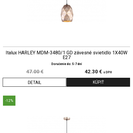
Italux HARLEY MDM-3480/1 GD závesné svietidlo 1X40W
E27
Doručenie do: 5-7 dní
47.00 €
42.30 €
s DPH
DETAIL
-12%