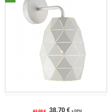
38.70 €
43.00 €
s DPH