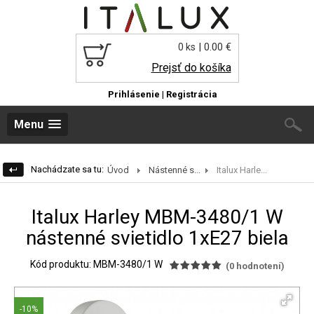
| 0.00 €
0 ks
Prejsť do košíka
Prihlásenie
|
Registrácia
Menu
Nachádzate sa tu:
Úvod
Nástenné s...
Italux Harle...
Italux Harley MBM-3480/1 W
nástenné svietidlo 1xE27 biela
Kód produktu: MBM-3480/1 W
(
0
hodnotení)
-10%