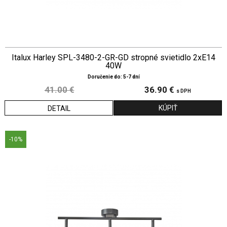
Italux Harley SPL-3480-2-GR-GD stropné svietidlo 2xE14
40W
Doručenie do: 5-7 dní
41.00 €
36.90 €
s DPH
DETAIL
-10%