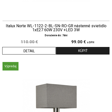
Italux Norte WL-1122-2-BL-SN-RO-GR nástenné svietidlo
1xE27 60W 230V +LED 3W
Doručenie do: 7dni
110.00 €
99.00 €
s DPH
DETAIL
Výpredaj