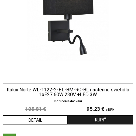
Italux Norte WL-1122-2-BL-BM-RC-BL nástenné svietidlo
1xE27 60W 230V +LED 3W
Doručenie do: 7dni
105.81 €
95.23 €
s DPH
DETAIL