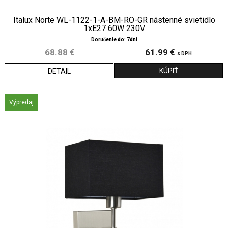
Italux Norte WL-1122-1-A-BM-RO-GR nástenné svietidlo
1xE27 60W 230V
Doručenie do: 7dni
68.88 €
61.99 €
s DPH
DETAIL
Výpredaj