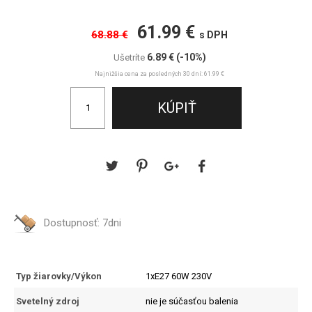
61.99 €
68.88 €
s DPH
6.89 €
(-10%)
Ušetríte
Najnižšia cena za posledných 30 dní: 61.99 €
Dostupnosť:
7dni
Typ žiarovky/Výkon
1xE27 60W 230V
Svetelný zdroj
nie je súčasťou balenia