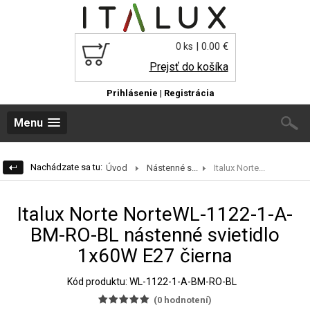
| 0.00 €
0 ks
Prejsť do košíka
Prihlásenie
|
Registrácia
Menu
Nachádzate sa tu:
Úvod
Nástenné s...
Italux Norte...
Italux Norte NorteWL-1122-1-A-
BM-RO-BL nástenné svietidlo
1x60W E27 čierna
Kód produktu: WL-1122-1-A-BM-RO-BL
(
0
hodnotení)