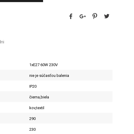
dni
1xE27 60W 230V
nie je súčasťou balenia
IP20
čierna,biela
kov,textil
290
230