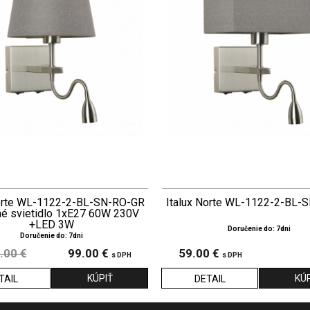
Norte WL-1122-2-BL-SN-RO-GR
Italux Norte WL-1122-2-BL-
né svietidlo 1xE27 60W 230V
+LED 3W
Doručenie do: 7dni
Doručenie do: 7dni
.00 €
99.00 €
59.00 €
s DPH
s DPH
TAIL
DETAIL