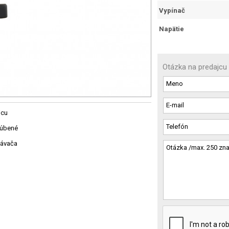
Vypínač
Napätie
Otázka na predajcu
jcu
ľúbené
návača