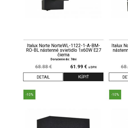
Italux Norte NorteWL-1122-1-A-BM-
Italux 
RO-BL nástenné svietidlo 1x60W E27
násten
čierna
Doručenie do: 7dni
68.88 €
61.99 €
68.
s DPH
DETAIL
DE
-10%
-10%