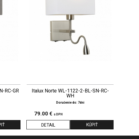
SN-RC-GR
Italux Norte WL-1122-2-BL-SN-RC-
WH
Doručenie do: 7dni
79.00 €
s DPH
DETAIL