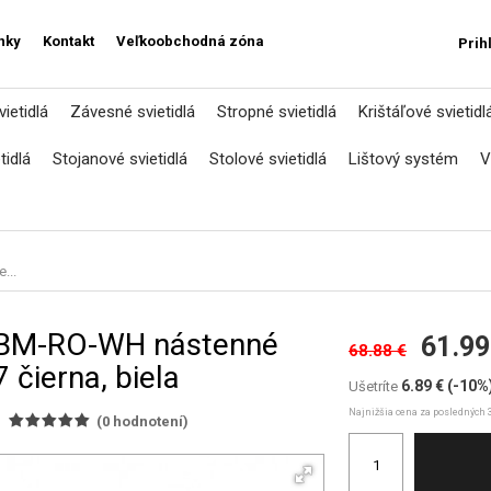
nky
Kontakt
Veľkoobchodná zóna
Prih
ietidlá
Závesné svietidlá
Stropné svietidlá
Krištáľové svietidl
tidlá
Stojanové svietidlá
Stolové svietidlá
Lištový systém
V
e...
A-BM-RO-WH nástenné
61.99
68.88 €
 čierna, biela
6.89 €
(-10%
Ušetríte
Najnižšia cena za posledných 3
(
0
hodnotení)