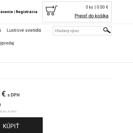
| 0.00 €
0 ks
lásenie
|
Registrácia
Prejsť do košíka
á
Lustrové svietidlá
ýpredaj
 €
s DPH
)
0 dní: 61.99 €