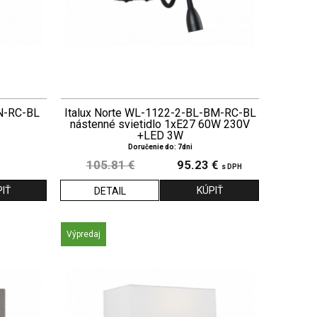
SN-RC-BL
Italux Norte WL-1122-2-BL-BM-RC-BL
nástenné svietidlo 1xE27 60W 230V
+LED 3W
Doručenie do: 7dni
105.81 €
95.23 €
s DPH
DETAIL
Výpredaj