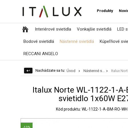
Produkty
Novi
Interiérové svietidla
Vonkajšie svietidlá
LED sv
Bodové svietidlá
Nástenné svietidlá
Kúpeľňové svie
RECCANI ANGELO
Nachádzate sa tu:
Úvod
Nástenné s...
Italux Nort
Italux Norte WL-1122-1-
svietidlo 1x60W E27
Kód produktu: WL-1122-1-A-BM-RO-WH
-10%