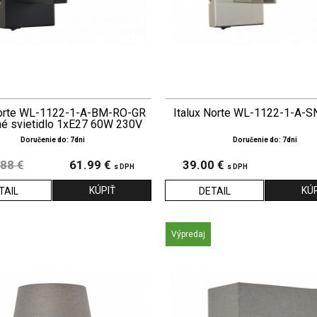
Norte WL-1122-1-A-BM-RO-GR
Italux Norte WL-1122-1-A-
né svietidlo 1xE27 60W 230V
Doručenie do: 7dni
Doručenie do: 7dni
88 €
61.99 €
39.00 €
s DPH
s DPH
TAIL
DETAIL
Výpredaj