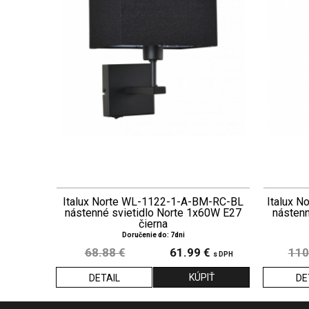
Italux Norte WL-1122-1-A-BM-RC-BL
Italux 
nástenné svietidlo Norte 1x60W E27
násten
čierna
Doručenie do: 7dni
68.88 €
61.99 €
110
s DPH
DETAIL
DE