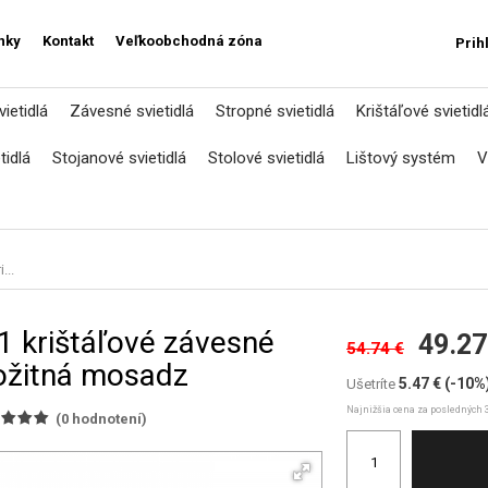
nky
Kontakt
Veľkoobchodná zóna
Prih
ietidlá
Závesné svietidlá
Stropné svietidlá
Krištáľové svietidl
tidlá
Stojanové svietidlá
Stolové svietidlá
Lištový systém
V
...
1 krištáľové závesné
49.27
54.74 €
rožitná mosadz
5.47 €
(-10%
Ušetríte
Najnižšia cena za posledných 3
(
0
hodnotení)