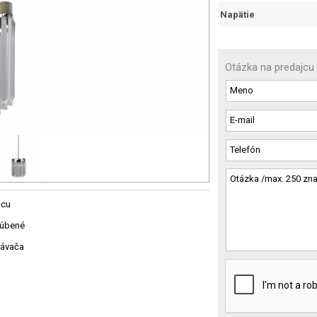
Napätie
Otázka na predajcu
jcu
ľúbené
návača