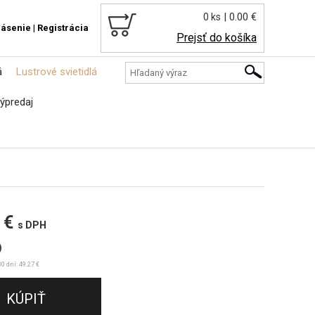
| 0.00 €
0 ks
lásenie
|
Registrácia
Prejsť do košíka
á
Lustrové svietidlá
ýpredaj
 €
s DPH
)
0 dní: 49.27 €