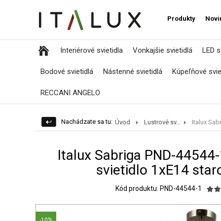
Produkty
Novi
Interiérové svietidla
Vonkajšie svietidlá
LED sv
Bodové svietidlá
Nástenné svietidlá
Kúpeľňové svie
RECCANI ANGELO
Nachádzate sa tu:
Úvod
Lustrové sv...
Italux Sabri
Italux Sabriga PND-44544-
svietidlo 1xE14 sta
Kód produktu: PND-44544-1
-10%