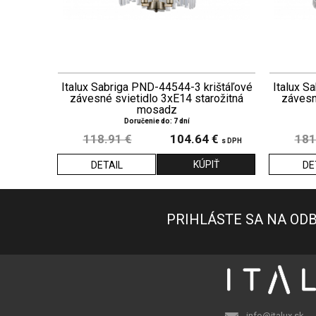
Italux Sabriga PND-44544-3 krištáľové
Italux S
závesné svietidlo 3xE14 starožitná
závesn
mosadz
Doručenie do: 7 dní
118.91 €
104.64 €
181
s DPH
DETAIL
DE
PRIHLÁSTE SA NA OD
info@italux.sk