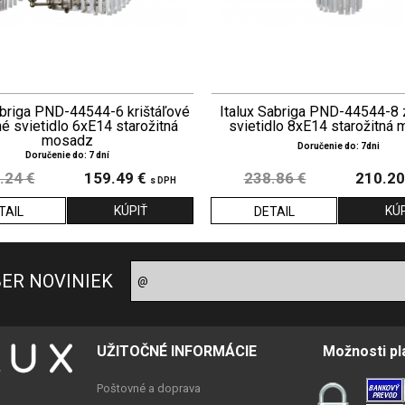
abriga PND-44544-6 krištáľové
Italux Sabriga PND-44544-8
é svietidlo 6xE14 starožitná
svietidlo 8xE14 starožitná
mosadz
Doručenie do: 7dni
Doručenie do: 7 dní
.24 €
159.49 €
238.86 €
210.20
s DPH
TAIL
DETAIL
BER NOVINIEK
UŽITOČNÉ INFORMÁCIE
Možnosti pl
Poštovné a doprava