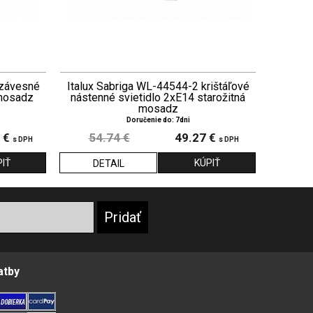
 závesné
Italux Sabriga WL-44544-2 krištáľové
 mosadz
nástenné svietidlo 2xE14 starožitná
mosadz
Doručenie do: 7dni
 €
54.74 €
49.27 €
s DPH
s DPH
DETAIL
atby