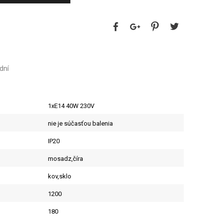
dní
1xE14 40W 230V
nie je súčasťou balenia
IP20
mosadz,číra
kov,sklo
1200
180