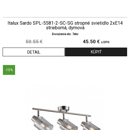
Italux Sardo SPL-5581-2-SC-SG stropné svietidlo 2xE14
strieborná, dymová
Doručenie do: 7dni
50.55 €
45.50 €
s DPH
DETAIL
-10%