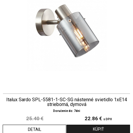
Italux Sardo SPL-5581-1-SC-SG nástenné svietidlo 1xE14
strieborná, dymová
Doručenie do: 7dni
25.40 €
22.86 €
s DPH
DETAIL