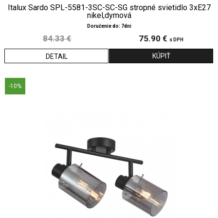
Italux Sardo SPL-5581-3SC-SC-SG stropné svietidlo 3xE27
nikel,dymová
Doručenie do: 7dni
84.33 €
75.90 €
s DPH
DETAIL
-10%