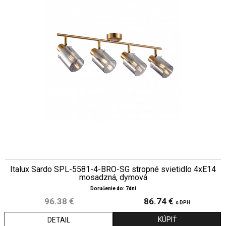
Italux Sardo SPL-5581-4-BRO-SG stropné svietidlo 4xE14
mosadzná, dymová
Doručenie do: 7dni
96.38 €
86.74 €
s DPH
DETAIL