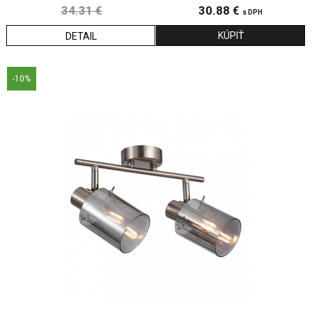
34.31 €
30.88 €
s DPH
DETAIL
-10%