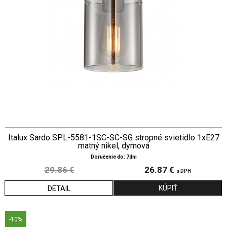
Italux Sardo SPL-5581-1SC-SC-SG stropné svietidlo 1xE27
matný nikel, dymová
Doručenie do: 7dni
29.86 €
26.87 €
s DPH
DETAIL
-10%