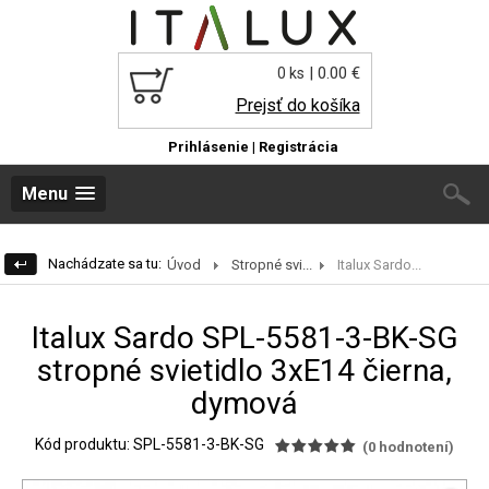
| 0.00 €
0 ks
Prejsť do košíka
Prihlásenie
|
Registrácia
Menu
Nachádzate sa tu:
Úvod
Stropné svi...
Italux Sardo...
Italux Sardo SPL-5581-3-BK-SG
stropné svietidlo 3xE14 čierna,
dymová
Kód produktu: SPL-5581-3-BK-SG
(
0
hodnotení)