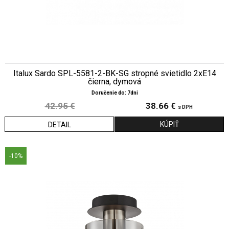
Italux Sardo SPL-5581-2-BK-SG stropné svietidlo 2xE14
čierna, dymová
Doručenie do: 7dni
42.95 €
38.66 €
s DPH
DETAIL
-10%