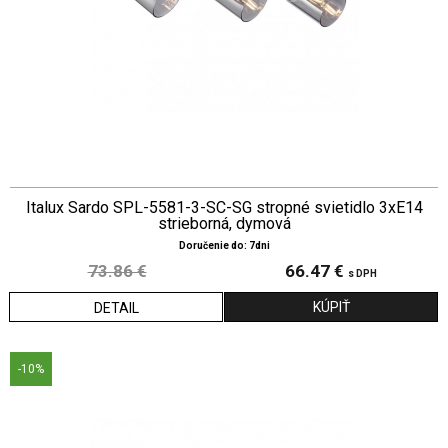
Italux Sardo SPL-5581-3-SC-SG stropné svietidlo 3xE14
strieborná, dymová
Doručenie do: 7dni
73.86 €
66.47 €
s DPH
DETAIL
-10%