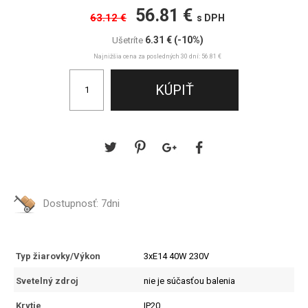
56.81 €
63.12 €
s DPH
6.31 €
(-10%)
Ušetríte
Najnižšia cena za posledných 30 dní: 56.81 €
Dostupnosť:
7dni
Typ žiarovky/Výkon
3xE14 40W 230V
Svetelný zdroj
nie je súčasťou balenia
Krytie
IP20