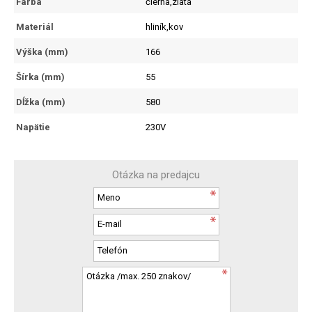
Farba
čierna,zlatá
Materiál
hliník,kov
Výška (mm)
166
Šírka (mm)
55
Dĺžka (mm)
580
Napätie
230V
Otázka na predajcu