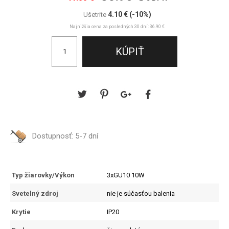
4.10 €
(-10%)
Ušetríte
Najnižšia cena za posledných 30 dní: 36.90 €
Dostupnosť:
5-7 dní
Typ žiarovky/Výkon
3xGU10 10W
Svetelný zdroj
nie je súčasťou balenia
Krytie
IP20