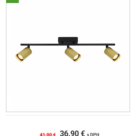
36.90 €
41.00 €
s DPH