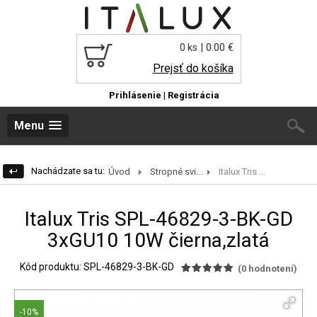
| 0.00 €
0 ks
Prejsť do košíka
Prihlásenie
|
Registrácia
Menu
Nachádzate sa tu:
Úvod
Stropné svi...
Italux Tris ...
Italux Tris SPL-46829-3-BK-GD
3xGU10 10W čierna,zlatá
Kód produktu: SPL-46829-3-BK-GD
(
0
hodnotení)
-10%