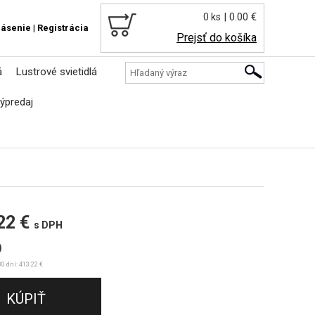
| 0.00 €
0 ks
lásenie
|
Registrácia
Prejsť do košíka
á
Lustrové svietidlá
ýpredaj
22 €
s DPH
)
0 dní: 413.22 €