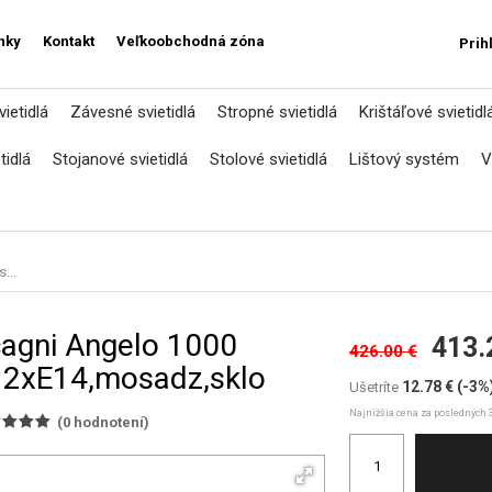
nky
Kontakt
Veľkoobchodná zóna
Prih
ietidlá
Závesné svietidlá
Stropné svietidlá
Krištáľové svietidl
tidlá
Stojanové svietidlá
Stolové svietidlá
Lištový systém
V
...
cagni Angelo 1000
413.
426.00 €
 2xE14,mosadz,sklo
12.78 €
(-3%
Ušetríte
Najnižšia cena za posledných 3
(
0
hodnotení)