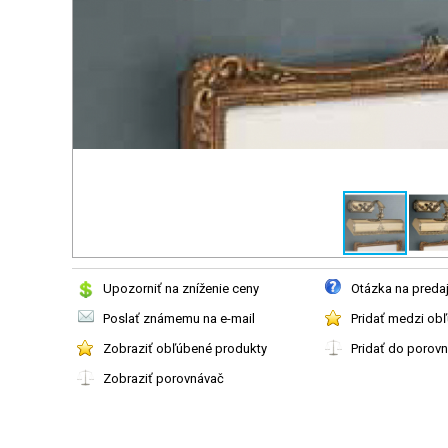
Upozorniť na zníženie ceny
Otázka na preda
Poslať známemu na e-mail
Pridať medzi ob
Zobraziť obľúbené produkty
Pridať do porov
Zobraziť porovnávač