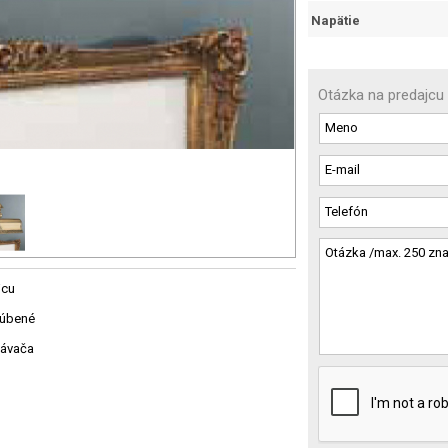
Napätie
Otázka na predajcu
jcu
ľúbené
návača