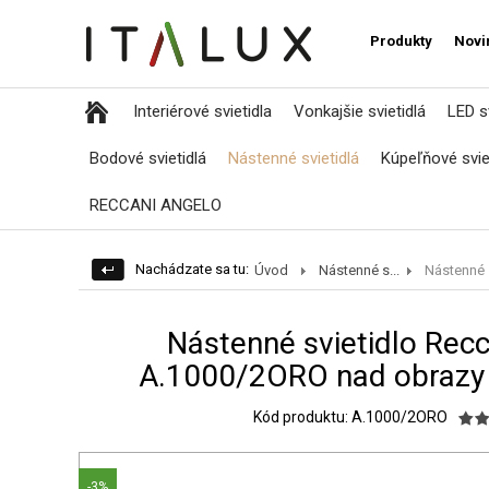
Produkty
Novi
Interiérové svietidla
Vonkajšie svietidlá
LED sv
Bodové svietidlá
Nástenné svietidlá
Kúpeľňové svie
RECCANI ANGELO
Nachádzate sa tu:
Úvod
Nástenné s...
Nástenné s
Nástenné svietidlo Rec
A.1000/2ORO nad obrazy
Kód produktu: A.1000/2ORO
-3%