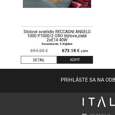
Stolové svietidlo RECCAGNI ANGELO
1000 P.1000/2 ORO štýlove,zlaté
2xE14 40W
Doručenie do: 3-4 týždne
694.00 €
673.18 €
s DPH
DETAIL
PRIHLÁSTE SA NA OD
info@italux.sk