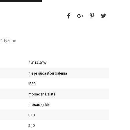
-4 týždne
2xE14 40W
nie je súčasťou balenia
IP20
mosadzná,zlatá
mosadz,sklo
310
240