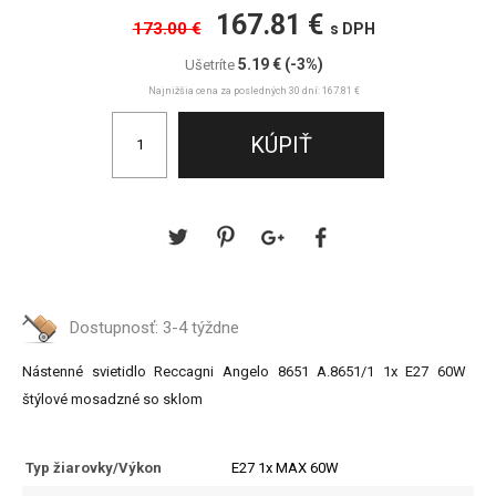
167.81 €
173.00 €
s DPH
5.19 €
(-3%)
Ušetríte
Najnižšia cena za posledných 30 dní: 167.81 €
Dostupnosť:
3-4 týždne
Nástenné svietidlo Reccagni Angelo 8651 A.8651/1 1x E27 60W
štýlové mosadzné so sklom
Typ žiarovky/Výkon
E27 1x MAX 60W