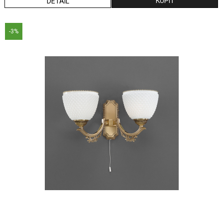
DETAIL
-3%