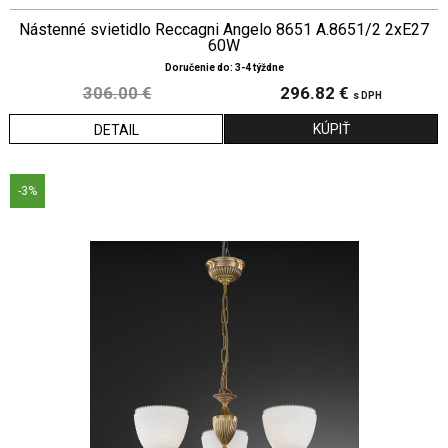
Nástenné svietidlo Reccagni Angelo 8651 A.8651/2 2xE27
60W
Doručenie do: 3-4 týždne
306.00 €
296.82 €
s DPH
DETAIL
-3%