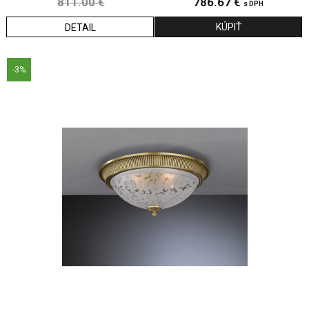
811.00 €
786.67 €
s DPH
DETAIL
-3%