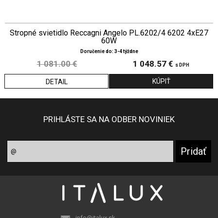
Stropné svietidlo Reccagni Angelo PL.6202/4 6202 4xE27
60W
Doručenie do: 3-4 týždne
1 081.00 €
1 048.57 €
s DPH
DETAIL
PRIHLÁSTE SA NA ODBER NOVINIEK
info@italux.sk