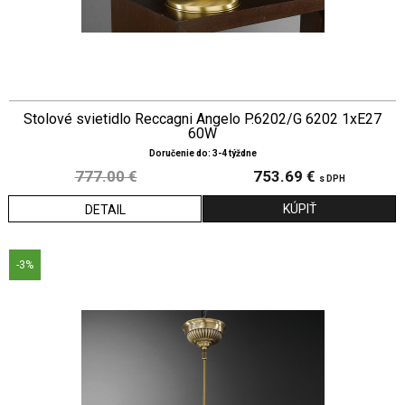
Stolové svietidlo Reccagni Angelo P.6202/G 6202 1xE27
60W
Doručenie do: 3-4 týždne
777.00 €
753.69 €
s DPH
DETAIL
-3%