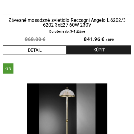
Závesné mosadzné svietidlo Reccagni Angelo L.6202/3
6202 3xE27 60W 230V
Doručenie do: 3-4 týždne
868.00 €
841.96 €
s DPH
DETAIL
-3%