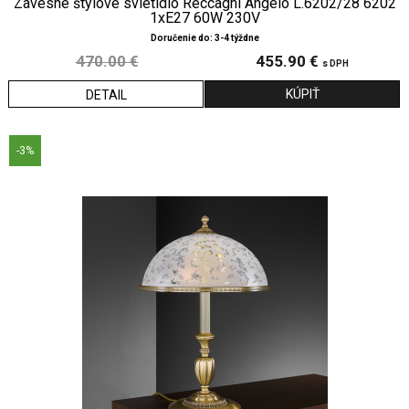
Závesné štýlové svietidlo Reccagni Angelo L.6202/28 6202
1xE27 60W 230V
Doručenie do: 3-4 týždne
470.00 €
455.90 €
s DPH
DETAIL
-3%