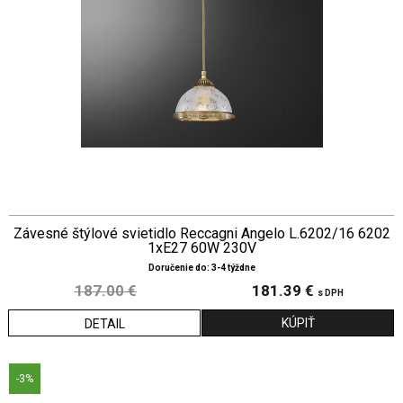
Závesné štýlové svietidlo Reccagni Angelo L.6202/16 6202
1xE27 60W 230V
Doručenie do: 3-4 týždne
187.00 €
181.39 €
s DPH
DETAIL
-3%