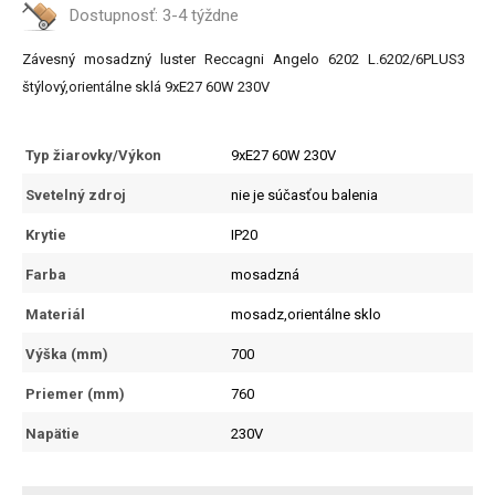
Dostupnosť:
3-4 týždne
Závesný mosadzný luster Reccagni Angelo 6202 L.6202/6PLUS3
štýlový,orientálne sklá 9xE27 60W 230V
Typ žiarovky/Výkon
9xE27 60W 230V
Svetelný zdroj
nie je súčasťou balenia
Krytie
IP20
Farba
mosadzná
Materiál
mosadz,orientálne sklo
Výška (mm)
700
Priemer (mm)
760
Napätie
230V