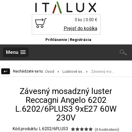
| 0.00 €
0 ks
Prejsť do košíka
Prihlásenie
|
Registrácia
Menu
Nachádzate sa tu:
Úvod
Lustrové sv...
Závesný mo...
Závesný mosadzný luster
Reccagni Angelo 6202
L.6202/6PLUS3 9xE27 60W
230V
Kód produktu: L.6202/6PLUS3
(
0
hodnotení)