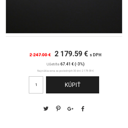
2 179.59 €
2 247.00 €
s DPH
67.41 €
(-3%)
Ušetríte
Najnižšia cena za posledných 30 dní: 2 179.59 €