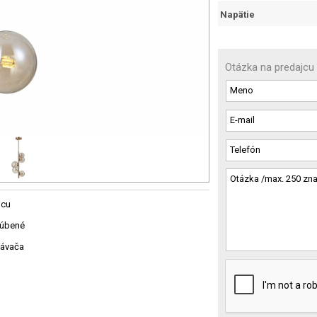
Napätie
Otázka na predajcu
jcu
ľúbené
návača