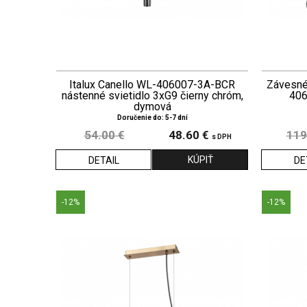
Italux Canello WL-406007-3A-BCR
Závesné 
nástenné svietidlo 3xG9 čierny chróm,
406
dymová
Doručenie do: 5-7 dní
54.00 €
48.60 €
119
s DPH
DETAIL
DE
-12%
-12%