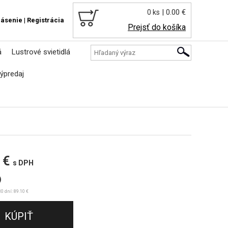
| 0.00 €
0 ks
lásenie
|
Registrácia
Prejsť do košíka
á
Lustrové svietidlá
ýpredaj
 €
s DPH
)
0 dní: 89.10 €