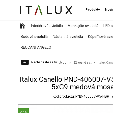
Produkty
Novi
Interiérové svietidla
Vonkajšie svietidlá
LED sv
Bodové svietidlá
Nástenné svietidlá
Kúpeľňové svie
RECCANI ANGELO
Nachádzate sa tu:
Úvod
Závesné sv...
Italux Canel
Italux Canello PND-406007-V5
5xG9 medová mosad
Kód produktu: PND-406007-V5-HBR
-10%