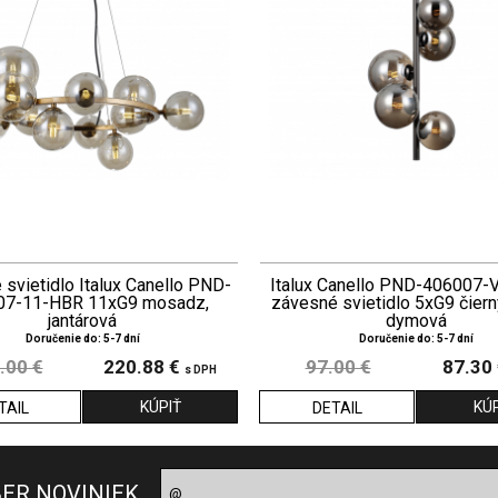
svietidlo Italux Canello PND-
Italux Canello PND-406007
07-11-HBR 11xG9 mosadz,
závesné svietidlo 5xG9 čiern
jantárová
dymová
Doručenie do: 5-7 dní
Doručenie do: 5-7 dní
.00 €
220.88 €
97.00 €
87.30
s DPH
TAIL
DETAIL
BER NOVINIEK