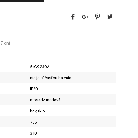
7 dní
5xG9 230V
nie je súčasťou balenia
IP20
mosadz medová
kov,sklo
755
310