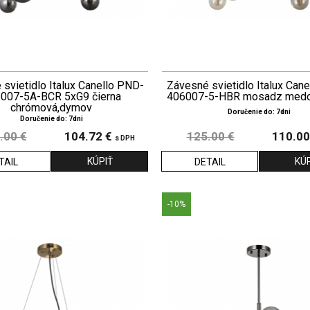
svietidlo Italux Canello PND-
Závesné svietidlo Italux Can
007-5A-BCR 5xG9 čierna
406007-5-HBR mosadz medov
chrómová,dymov
Doručenie do: 7dni
Doručenie do: 7dni
.00 €
104.72 €
125.00 €
110.00
s DPH
TAIL
DETAIL
-10%