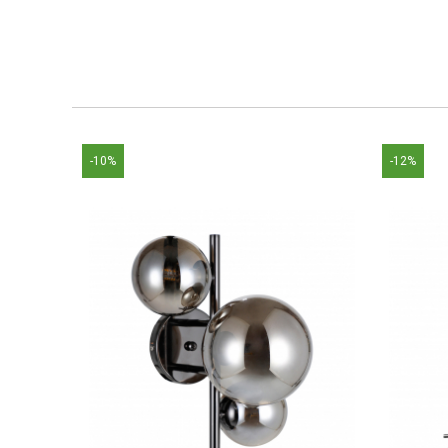
-10%
-12%