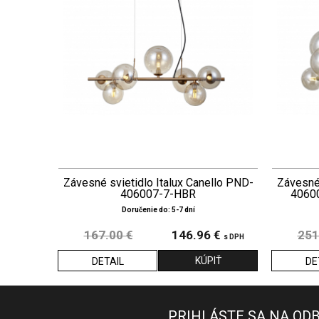
Závesné svietidlo Italux Canello PND-
Závesné 
406007-7-HBR
4060
Doručenie do: 5-7 dní
167.00 €
146.96 €
251
s DPH
DETAIL
DE
PRIHLÁSTE SA NA OD