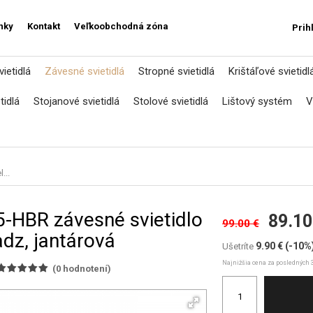
nky
Kontakt
Veľkoobchodná zóna
Prih
ietidlá
Závesné svietidlá
Stropné svietidlá
Krištáľové svietidl
tidlá
Stojanové svietidlá
Stolové svietidlá
Lištový systém
V
...
-HBR závesné svietidlo
89.10
99.00 €
z, jantárová
9.90 €
(-10%
Ušetríte
Najnižšia cena za posledných 3
(
0
hodnotení)