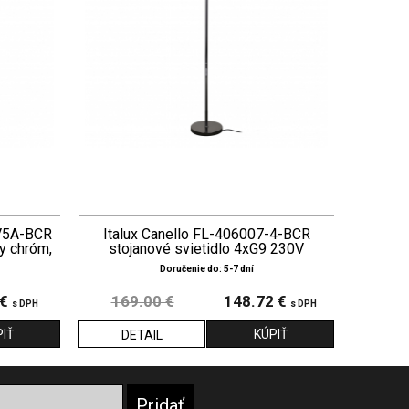
-V5A-BCR
Italux Canello FL-406007-4-BCR
y chróm,
stojanové svietidlo 4xG9 230V
Doručenie do: 5-7 dní
 €
169.00 €
148.72 €
s DPH
s DPH
DETAIL