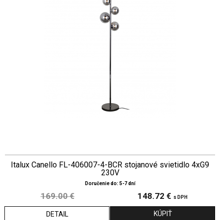
Italux Canello FL-406007-4-BCR stojanové svietidlo 4xG9
230V
Doručenie do: 5-7 dní
169.00 €
148.72 €
s DPH
DETAIL