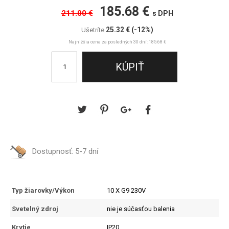
185.68 €
211.00 €
s DPH
25.32 €
(-12%)
Ušetríte
Najnižšia cena za posledných 30 dní: 185.68 €
Dostupnosť:
5-7 dní
Typ žiarovky/Výkon
10 X G9 230V
Svetelný zdroj
nie je súčasťou balenia
Krytie
IP20