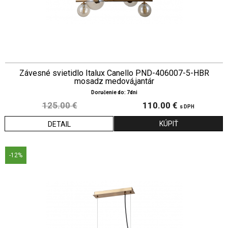
Závesné svietidlo Italux Canello PND-406007-5-HBR
mosadz medová,jantár
Doručenie do: 7dni
125.00 €
110.00 €
s DPH
DETAIL
-12%