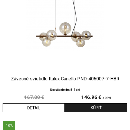
Závesné svietidlo Italux Canello PND-406007-7-HBR
Doručenie do: 5-7 dní
167.00 €
146.96 €
s DPH
DETAIL
-10%