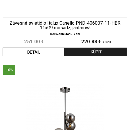
Závesné svietidlo Italux Canello PND-406007-11-HBR
11xG9 mosadz, jantárová
Doručenie do: 5-7 dní
251.00 €
220.88 €
s DPH
DETAIL
-10%