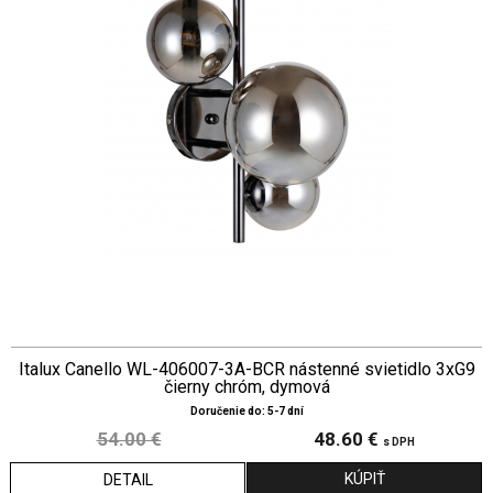
Italux Canello WL-406007-3A-BCR nástenné svietidlo 3xG9
čierny chróm, dymová
Doručenie do: 5-7 dní
54.00 €
48.60 €
s DPH
DETAIL