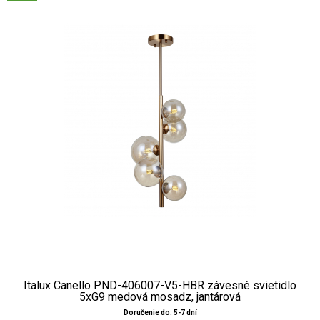
Italux Canello PND-406007-V5-HBR závesné svietidlo
5xG9 medová mosadz, jantárová
Doručenie do: 5-7 dní