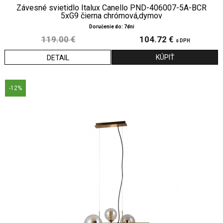
Závesné svietidlo Italux Canello PND-406007-5A-BCR
5xG9 čierna chrómová,dymov
Doručenie do: 7dni
119.00 €
104.72 €
s DPH
DETAIL
-12%