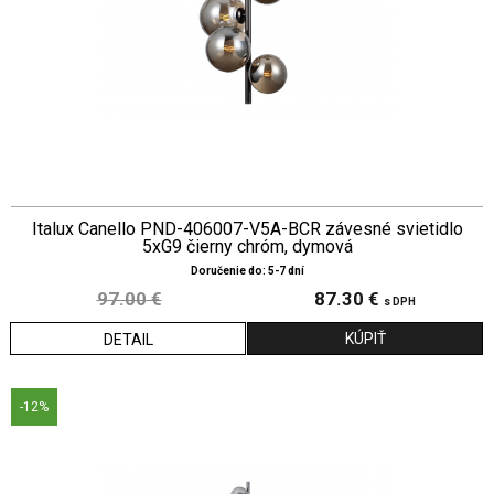
Italux Canello PND-406007-V5A-BCR závesné svietidlo
5xG9 čierny chróm, dymová
Doručenie do: 5-7 dní
97.00 €
87.30 €
s DPH
DETAIL
-12%