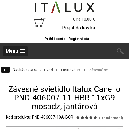
| 0.00 €
0 ks
Prejsť do košíka
Prihlásenie
|
Registrácia
Menu
Nachádzate sa tu:
Úvod
Lustrové sv...
Závesné sv...
Závesné svietidlo Italux Canello
PND-406007-11-HBR 11xG9
mosadz, jantárová
Kód produktu: PND-406007-10A-BCR
(
0
hodnotení)