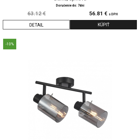
Doručenie do: 7dni
63.12 €
56.81 €
s DPH
DETAIL
-10%