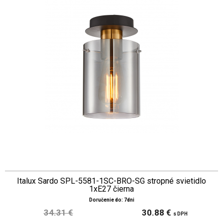
Italux Sardo SPL-5581-1SC-BRO-SG stropné svietidlo
1xE27 čierna
Doručenie do: 7dni
34.31 €
30.88 €
s DPH