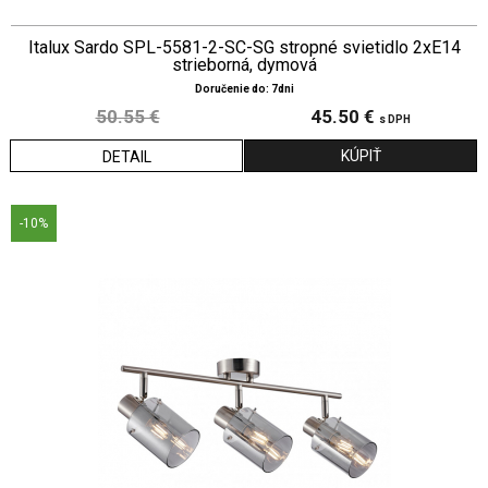
Italux Sardo SPL-5581-2-SC-SG stropné svietidlo 2xE14
strieborná, dymová
Doručenie do: 7dni
50.55 €
45.50 €
s DPH
DETAIL
-10%