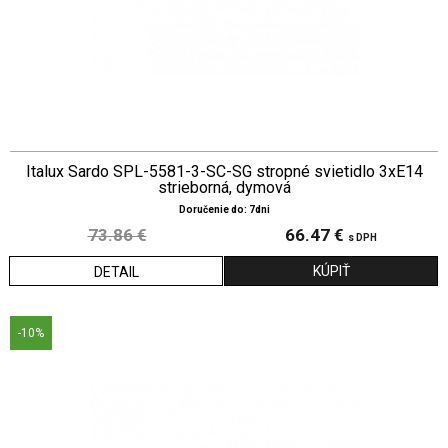
Italux Sardo SPL-5581-3-SC-SG stropné svietidlo 3xE14
strieborná, dymová
Doručenie do: 7dni
73.86 €
66.47 €
s DPH
DETAIL
-10%