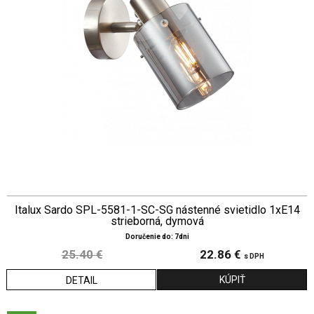
Italux Sardo SPL-5581-1-SC-SG nástenné svietidlo 1xE14
strieborná, dymová
Doručenie do: 7dni
25.40 €
22.86 €
s DPH
DETAIL