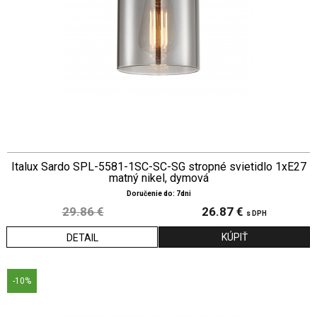
Italux Sardo SPL-5581-1SC-SC-SG stropné svietidlo 1xE27
matný nikel, dymová
Doručenie do: 7dni
29.86 €
26.87 €
s DPH
DETAIL
-10%