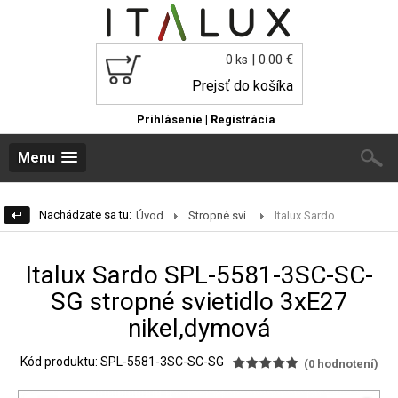
| 0.00 €
0 ks
Prejsť do košíka
Prihlásenie
|
Registrácia
Menu
Nachádzate sa tu:
Úvod
Stropné svi...
Italux Sardo...
Italux Sardo SPL-5581-3SC-SC-
SG stropné svietidlo 3xE27
nikel,dymová
Kód produktu: SPL-5581-3SC-SC-SG
(
0
hodnotení)