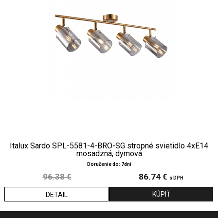
Italux Sardo SPL-5581-4-BRO-SG stropné svietidlo 4xE14
mosadzná, dymová
Doručenie do: 7dni
96.38 €
86.74 €
s DPH
DETAIL