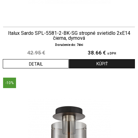
Italux Sardo SPL-5581-2-BK-SG stropné svietidlo 2xE14
čierna, dymová
Doručenie do: 7dni
42.95 €
38.66 €
s DPH
DETAIL
-10%