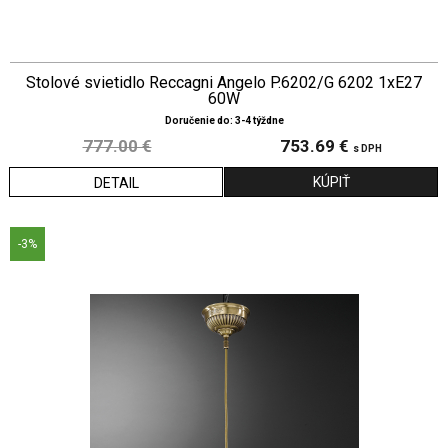
Stolové svietidlo Reccagni Angelo P.6202/G 6202 1xE27
60W
Doručenie do: 3-4 týždne
777.00 €
753.69 €
s DPH
DETAIL
-3%