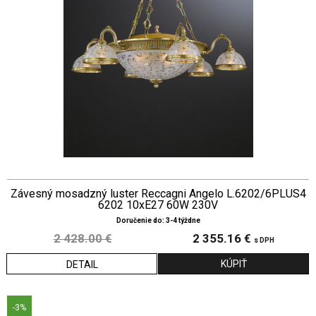
Závesný mosadzný luster Reccagni Angelo L.6202/6PLUS4
6202 10xE27 60W 230V
Doručenie do: 3-4 týždne
2 428.00 €
2 355.16 €
s DPH
DETAIL
-3%