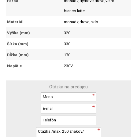
Farba
mosadz,dymové drevo,vetro
bianco latte
Materiál
mosadz,drevo,sklo
Výška (mm)
320
Šírka (mm)
330
Dĺžka (mm)
170
Napätie
230V
Otázka na predajcu