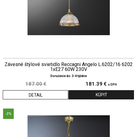
Závesné štýlové svietidlo Reccagni Angelo L.6202/16 6202
1xE27 60W 230V
Doručenie do: 3-4 týždne
187.00 €
181.39 €
s DPH
DETAIL
-3%