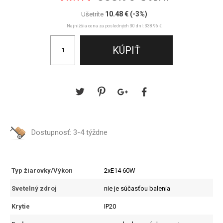
10.48 €
(-3%)
Ušetríte
Najnižšia cena za posledných 30 dní: 338.96 €
Dostupnosť:
3-4 týždne
Typ žiarovky/Výkon
2xE14 60W
Svetelný zdroj
nie je súčasťou balenia
Krytie
IP20