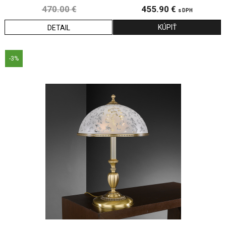
470.00 €
455.90 €
s DPH
DETAIL
-3%