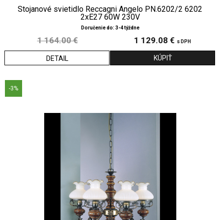
Stojanové svietidlo Reccagni Angelo PN.6202/2 6202
2xE27 60W 230V
Doručenie do: 3-4 týždne
1 164.00 €
1 129.08 €
s DPH
DETAIL
-3%