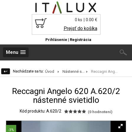
| 0.00 €
0 ks
Prejsť do košíka
Prihlásenie
|
Registrácia
Menu
Nachádzate sa tu:
Úvod
Nástenné s...
Reccagni Ang...
Reccagni Angelo 620 A.620/2
nástenné svietidlo
Kód produktu: A.620/2
(
0
hodnotení)
-3%