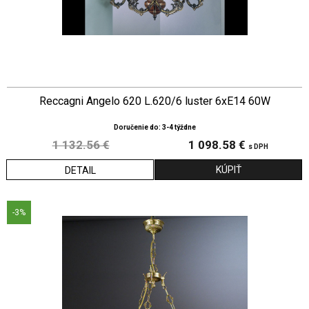
Reccagni Angelo 620 L.620/6 luster 6xE14 60W
Doručenie do: 3-4 týždne
1 132.56 €
1 098.58 €
s DPH
DETAIL
-3%