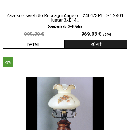
Závesné svietidlo Reccagni Angelo L.2401/3PLUS1 2401
luster 3xE14...
Doručenie do: 3-4 týždne
999.00 €
969.03 €
s DPH
DETAIL
-3%