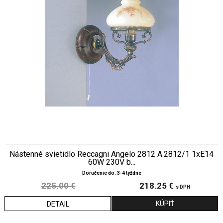
Nástenné svietidlo Reccagni Angelo 2812 A.2812/1 1xE14
60W 230V b...
Doručenie do: 3-4 týždne
225.00 €
218.25 €
s DPH
DETAIL