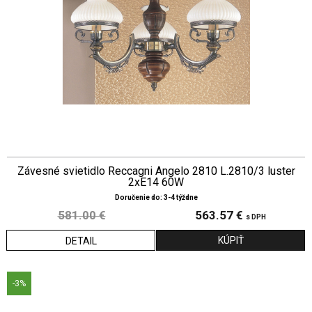
Závesné svietidlo Reccagni Angelo 2810 L.2810/3 luster
2xE14 60W
Doručenie do: 3-4 týždne
581.00 €
563.57 €
s DPH
DETAIL
-3%