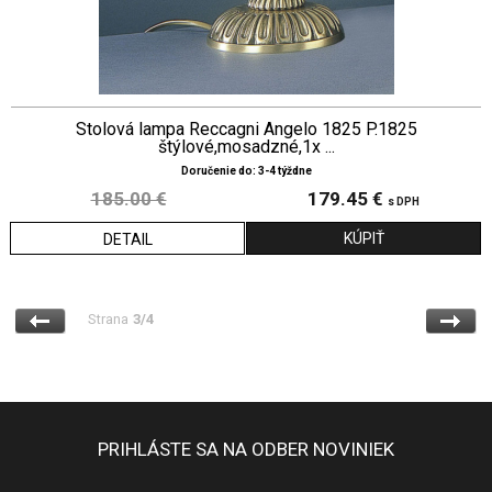
Stolová lampa Reccagni Angelo 1825 P.1825
štýlové,mosadzné,1x ...
Doručenie do: 3-4 týždne
185.00 €
179.45 €
s DPH
DETAIL
Strana
3/4
PRIHLÁSTE SA NA ODBER NOVINIEK