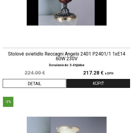
Stolové svietidlo Reccagni Angelo 2401 P.2401/1 1xE14
60W 230V
Doručenie do: 3-4 týždne
224.00 €
217.28 €
s DPH
DETAIL
-3%