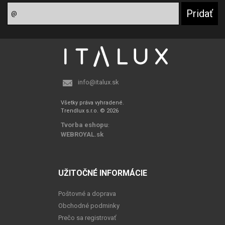
info@italux.sk
Všetky práva vyhradené.
Trendlux s.r.o. © 2026
Tvorba eshopu
:
WEBROYAL.sk
UŽITOČNÉ INFORMÁCIE
Poštovné a doprava
Obchodné podminky
Prečo sa registrovať