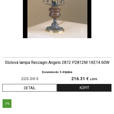
Stolová lampa Reccagni Angelo 2812 P.2812M 1XE14 60W
Doručenie do: 3-4 týždne
223.00 €
216.31 €
s DPH
DETAIL
-3%