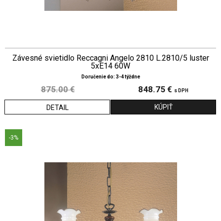
Závesné svietidlo Reccagni Angelo 2810 L.2810/5 luster
5xE14 60W
Doručenie do: 3-4 týždne
875.00 €
848.75 €
s DPH
DETAIL
-3%