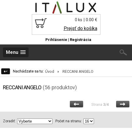
| 0.00 €
0 ks
Prejsť do košíka
Prihlásenie
|
Registrácia
Menu
Nachádzate sa tu:
Úvod
RECCANI ANGELO
RECCANI ANGELO
(56 produktov)
Strana
3/4
Zoradiť:
Počet na stranu: