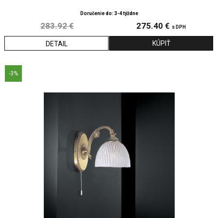
Doručenie do: 3-4 týždne
283.92 €
275.40 €
s DPH
DETAIL
-3%