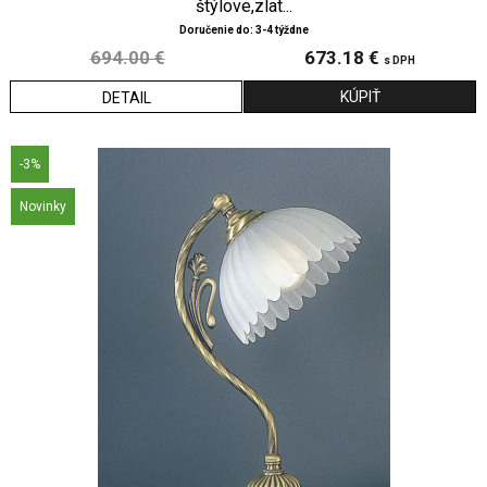
štýlove,zlat...
Doručenie do: 3-4 týždne
694.00 €
673.18 €
s DPH
DETAIL
-3%
Novinky