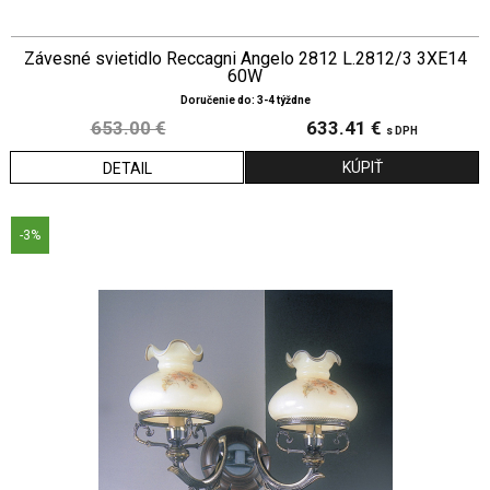
Závesné svietidlo Reccagni Angelo 2812 L.2812/3 3XE14
60W
Doručenie do: 3-4 týždne
653.00 €
633.41 €
s DPH
DETAIL
-3%