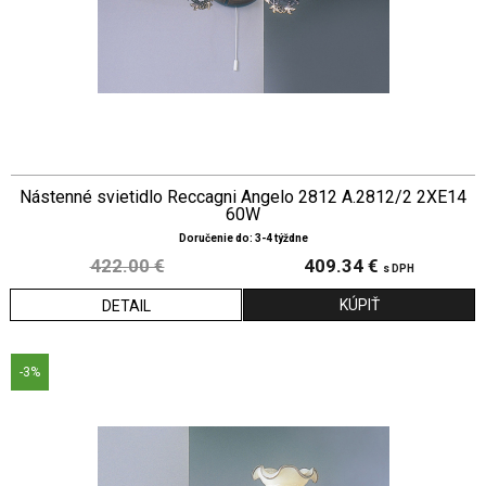
Nástenné svietidlo Reccagni Angelo 2812 A.2812/2 2XE14
60W
Doručenie do: 3-4 týždne
422.00 €
409.34 €
s DPH
DETAIL
-3%