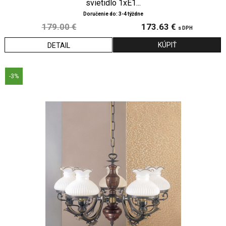
svietidlo 1xE1...
Doručenie do: 3-4 týždne
179.00 €
173.63 €
s DPH
DETAIL
-3%