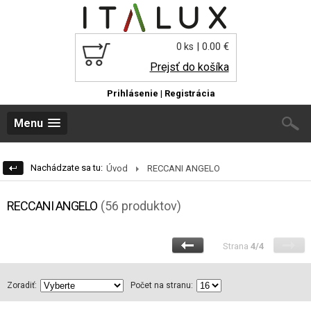
| 0.00 €
0 ks
Prejsť do košíka
Prihlásenie
|
Registrácia
Menu
Nachádzate sa tu:
Úvod
RECCANI ANGELO
RECCANI ANGELO
(56 produktov)
Strana
4/4
Zoradiť:
Počet na stranu: