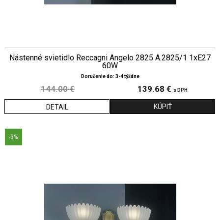
Nástenné svietidlo Reccagni Angelo 2825 A.2825/1 1xE27
60W
Doručenie do: 3-4 týždne
144.00 €
139.68 €
s DPH
DETAIL
-3%