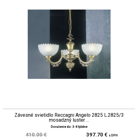
Závesné svietidlo Reccagni Angelo 2825 L.2825/3
mosadzný luster ...
Doručenie do: 3-4 týždne
410.00 €
397.70 €
s DPH