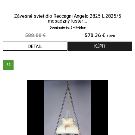
Závesné svietidlo Reccagni Angelo 2825 L.2825/5
mosadzný luster ...
Doručenie do: 3-4 týždne
588.00 €
570.36 €
s DPH
DETAIL
-3%