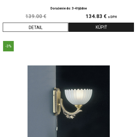
Doručenie do: 3-4 týždne
139.00 €
134.83 €
s DPH
DETAIL
-3%