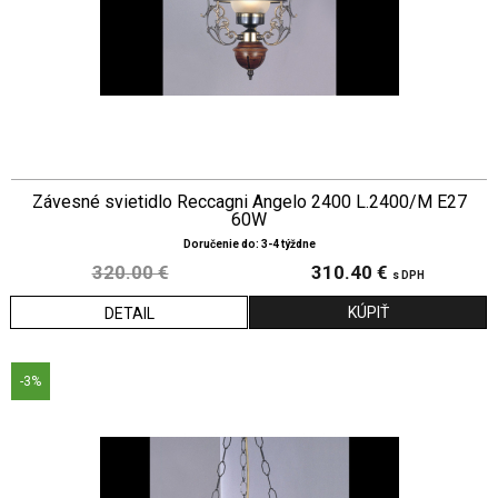
Závesné svietidlo Reccagni Angelo 2400 L.2400/M E27
60W
Doručenie do: 3-4 týždne
320.00 €
310.40 €
s DPH
DETAIL
-3%