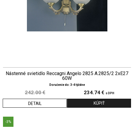
Nástenné svietidlo Reccagni Angelo 2825 A.2825/2 2xE27
60W
Doručenie do: 3-4 týždne
242.00 €
234.74 €
s DPH
DETAIL
-3%