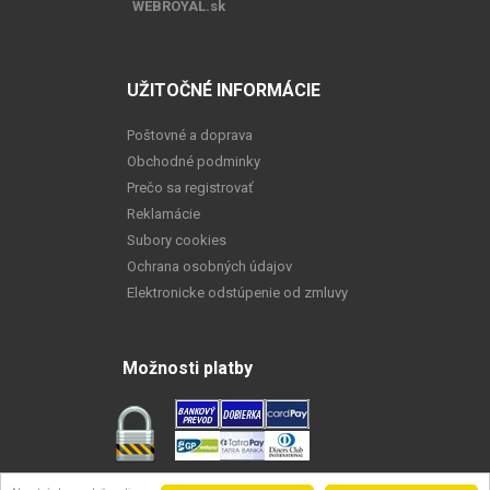
WEBROYAL.sk
UŽITOČNÉ INFORMÁCIE
Poštovné a doprava
Obchodné podminky
Prečo sa registrovať
Reklamácie
Subory cookies
Ochrana osobných údajov
Elektronicke odstúpenie od zmluvy
Možnosti platby