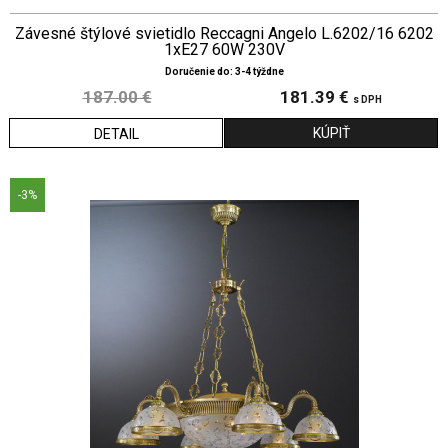
Závesné štýlové svietidlo Reccagni Angelo L.6202/16 6202
1xE27 60W 230V
Doručenie do: 3-4 týždne
187.00 €
181.39 €
s DPH
DETAIL
-3%