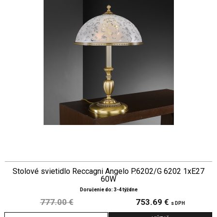
Stolové svietidlo Reccagni Angelo P.6202/G 6202 1xE27
60W
Doručenie do: 3-4 týždne
777.00 €
753.69 €
s DPH