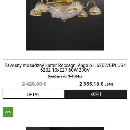
Závesný mosadzný luster Reccagni Angelo L.6202/6PLUS4
6202 10xE27 60W 230V
Doručenie do: 3-4 týždne
2 428.00 €
2 355.16 €
s DPH
DETAIL
-3%