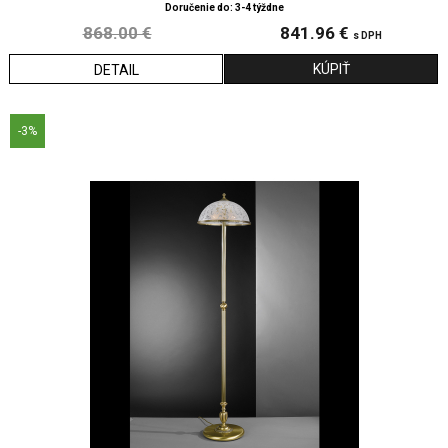
Doručenie do: 3-4 týždne
868.00 €
841.96 €
s DPH
DETAIL
-3%