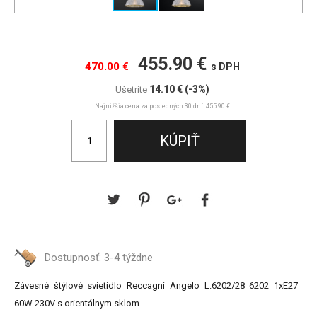
455.90 €
470.00 €
s DPH
14.10 €
(-3%)
Ušetríte
Najnižšia cena za posledných 30 dní: 455.90 €
Dostupnosť:
3-4 týždne
Závesné štýlové svietidlo Reccagni Angelo L.6202/28 6202 1xE27
60W 230V s orientálnym sklom