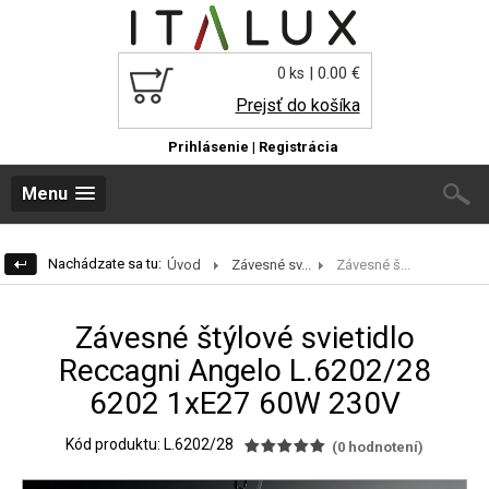
| 0.00 €
0 ks
Prejsť do košíka
Prihlásenie
|
Registrácia
Menu
Nachádzate sa tu:
Úvod
Závesné sv...
Závesné š...
Závesné štýlové svietidlo
Reccagni Angelo L.6202/28
6202 1xE27 60W 230V
Kód produktu: L.6202/28
(
0
hodnotení)