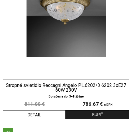
Stropné svietidlo Reccagni Angelo PL.6202/3 6202 3xE27
60W 230V
Doručenie do: 3-4 týždne
811.00 €
786.67 €
s DPH
DETAIL