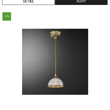
DETAIL
-3%