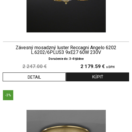
Závesný mosadzný luster Reccagni Angelo 6202
L.6202/6PLUS3 9xE27 60W 230V
Doručenie do: 3-4 týždne
2 247.00 €
2 179.59 €
s DPH
DETAIL
-3%