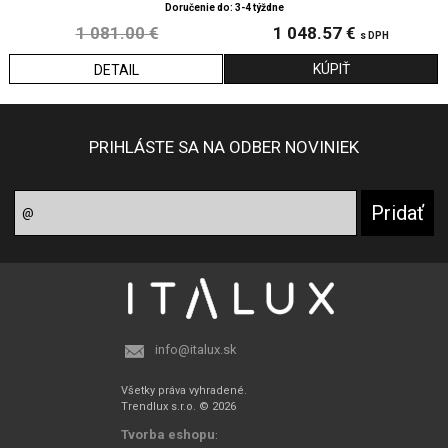
Doručenie do: 3-4 týždne
1 081.00 €
1 048.57 €
s DPH
DETAIL
PRIHLÁSTE SA NA ODBER NOVINIEK
info@italux.sk
Všetky práva vyhradené.
Trendlux s.r.o. © 2026
Tvorba eshopu
: