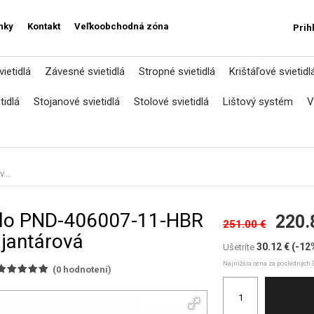
nky
Kontakt
Veľkoobchodná zóna
Prih
ietidlá
Závesné svietidlá
Stropné svietidlá
Krištáľové svietidl
tidlá
Stojanové svietidlá
Stolové svietidlá
Lištový systém
V
...
ello PND-406007-11-HBR
220.
251.00 €
jantárová
30.12 €
(-12
Ušetríte
Najnižšia cena za posledných 3
(
0
hodnotení)