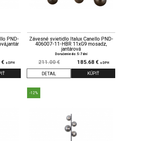
ello PND-
Závesné svietidlo Italux Canello PND-
á,jantár
406007-11-HBR 11xG9 mosadz,
jantárová
Doručenie do: 5-7 dní
 €
211.00 €
185.68 €
s DPH
s DPH
DETAIL
-12%