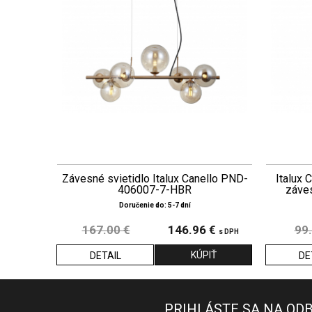
Závesné svietidlo Italux Canello PND-
Italux
406007-7-HBR
záve
Doručenie do: 5-7 dní
167.00 €
146.96 €
99.
s DPH
DETAIL
DE
PRIHLÁSTE SA NA OD