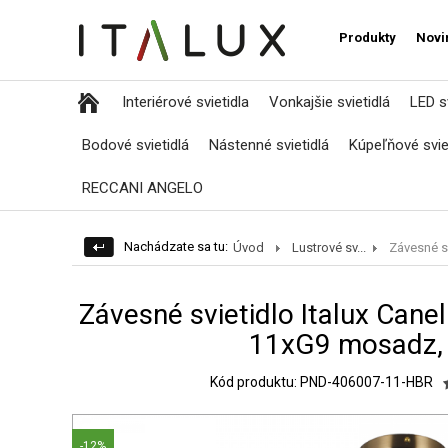
Produkty
Novi
Interiérové svietidla
Vonkajšie svietidlá
LED sv
Bodové svietidlá
Nástenné svietidlá
Kúpeľňové svie
RECCANI ANGELO
Nachádzate sa tu:
Úvod
Lustrové sv...
Závesné sv
Závesné svietidlo Italux Can
11xG9 mosadz, 
Kód produktu: PND-406007-11-HBR
-12%