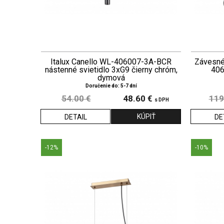
Italux Canello WL-406007-3A-BCR
Závesné 
nástenné svietidlo 3xG9 čierny chróm,
406
dymová
Doručenie do: 5-7 dní
54.00 €
48.60 €
119
s DPH
DETAIL
DE
-12%
-10%